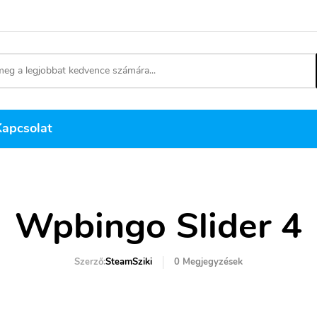
Kapcsolat
Wpbingo Slider 4
Szerző:
SteamSziki
0
Megjegyzések