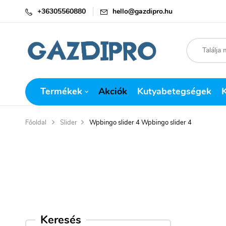
+36305560880
hello@gazdipro.hu
Termékek
Akciók
Kutyabetegségek
Főoldal
Slider
Wpbingo slider 4
Wpbingo slider 4
Keresés