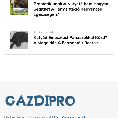
Probiotikumok A Kutyatálban: Hogyan
Segíthet A Fermentáció Kedvenced
Egészségén?
AUG 25, 2024
Kutyád Emésztési Panaszokkal Küzd?
A Megoldás A Fermentált Rostok.
Ha kérdésed van írj nekünk!
hello@gazdipro.hu