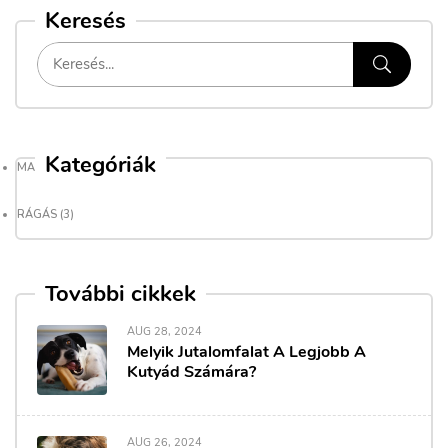
Keresés
Kategóriák
MAGAZIN
(9)
RÁGÁS
(3)
További cikkek
AUG 28, 2024
Melyik Jutalomfalat A Legjobb A
Kutyád Számára?
AUG 26, 2024