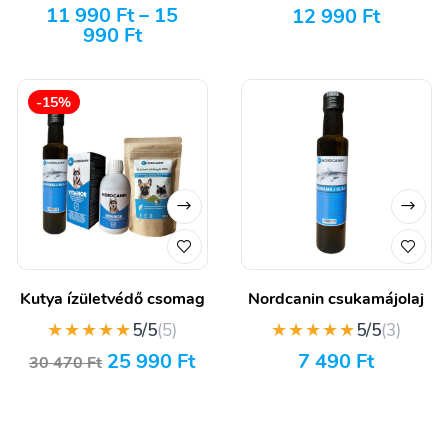
11 990
Ft
–
15
12 990
Ft
990
Ft
-15%
Kutya ízületvédő csomag
Nordcanin csukamájolaj
★★★★★
★★★★★
5/5
(5)
5/5
(3)
25 990
Ft
7 490
Ft
30 470
Ft