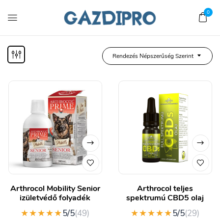
0
Rendezés Népszerűség Szerint
Arthrocol Mobility Senior
Arthrocol teljes
izületvédő folyadék
spektrumú CBD5 olaj
★★★★★
★★★★★
5/5
(49)
5/5
(29)