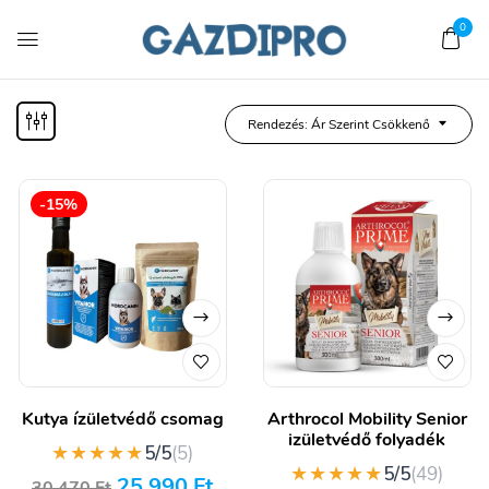
0
Rendezés: Ár Szerint Csökkenő
-15%
Kutya ízületvédő csomag
Arthrocol Mobility Senior
izületvédő folyadék
★★★★★
5/5
(5)
★★★★★
5/5
(49)
25 990
Ft
30 470
Ft