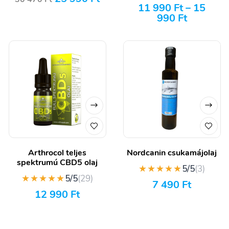
11 990
Ft
–
15
990
Ft
Arthrocol teljes
Nordcanin csukamájolaj
spektrumú CBD5 olaj
★★★★★
5/5
(3)
★★★★★
5/5
(29)
7 490
Ft
12 990
Ft