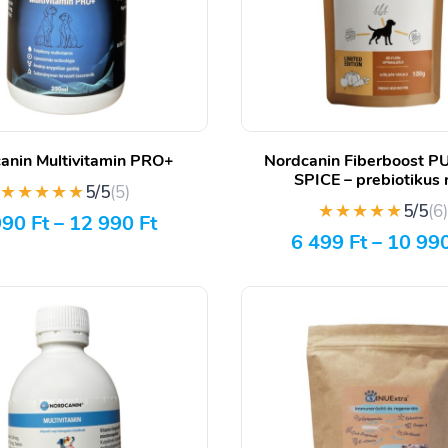
anin Multivitamin PRO+
Nordcanin Fiberboost 
SPICE – prebiotikus 
★★★★★
5/5
(5)
★★★★★
5/5
(6
990
Ft
–
12 990
Ft
6 499
Ft
–
10 99