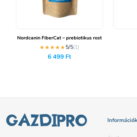
Nordcanin FiberCat – prebiotikus rost
★★★★★
5/5
(1)
6 499
Ft
Információ