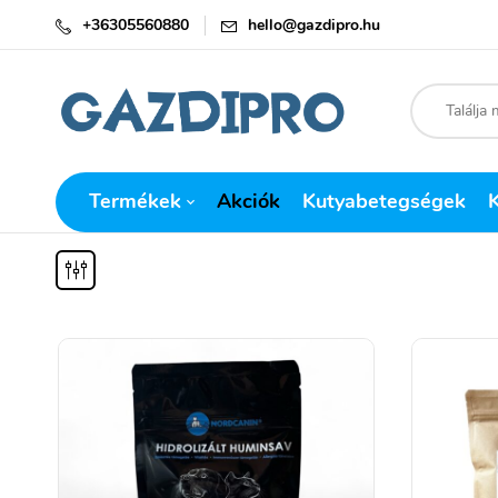
+36305560880
hello@gazdipro.hu
Termékek
Akciók
Kutyabetegségek