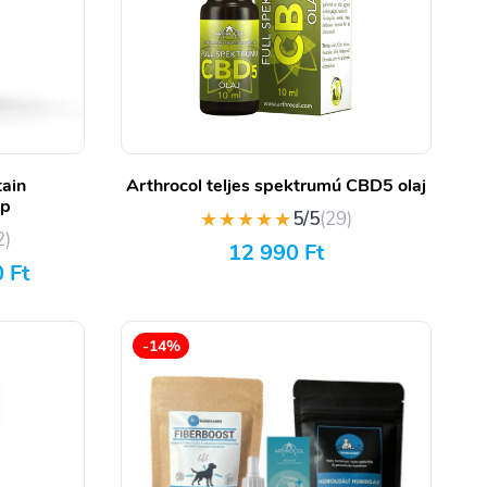
ain
Arthrocol teljes spektrumú CBD5 olaj
pp
★★★★★
5/5
(29)
2)
12 990
Ft
0
Ft
-14%