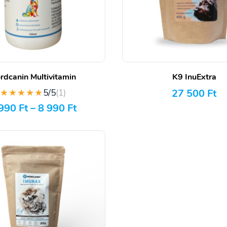
rdcanin Multivitamin
K9 InuExtra
★★★★★
27 500
Ft
5/5
(1)
 990
Ft
–
8 990
Ft