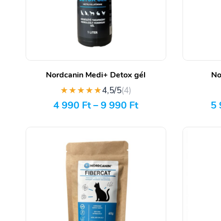
Nordcanin Medi+ Detox gél
No
★★★★★
4,5/5
(4)
4 990
Ft
–
9 990
Ft
5