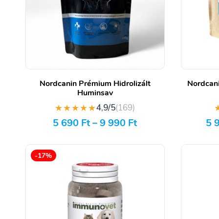
Nordcanin Prémium Hidrolizált
Nordcani
Huminsav
★★★★★
4,9/5
(169)
5 690
Ft
–
9 990
Ft
5 
-17%