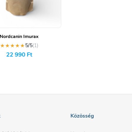
Nordcanin Imurax
★★★★★
5/5
(1)
22 990
Ft
k
Közösség