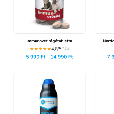
Immunovet rágótabletta
Nordc
★★★★★
4,8/5
(18)
5 990
Ft
–
14 990
Ft
7 