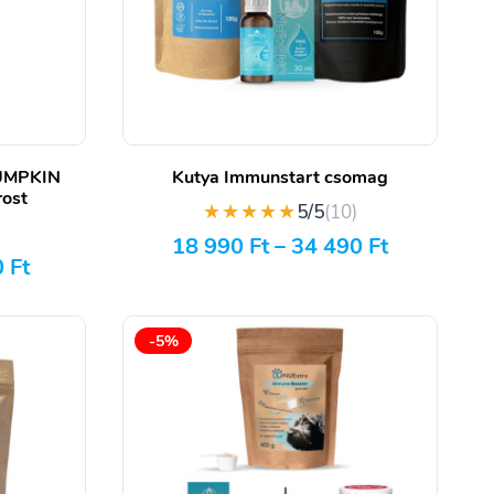
PUMPKIN
Kutya Immunstart csomag
rost
★★★★★
5/5
(10)
)
18 990
Ft
–
34 490
Ft
0
Ft
-5%