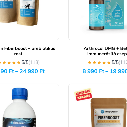
n Fiberboost – prebiotikus
Arthrocol DMG + Bet
rost
immunerősítő cse
★★★★★
★★★★★
5/5
(113)
5/5
(11
990
Ft
–
24 990
Ft
8 990
Ft
–
19 99