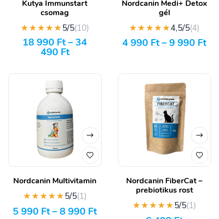
Kutya Immunstart
Nordcanin Medi+ Detox
csomag
gél
★★★★★
★★★★★
5/5
(10)
4,5/5
(4)
18 990
Ft
–
34
4 990
Ft
–
9 990
Ft
490
Ft
Nordcanin Multivitamin
Nordcanin FiberCat –
prebiotikus rost
★★★★★
5/5
(1)
★★★★★
5/5
(1)
5 990
Ft
–
8 990
Ft