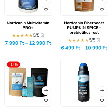
Nordcanin Multivitamin
Nordcanin Fiberboost
PRO+
PUMPKIN SPICE –
prebiotikus rost
★★★★★
5/5
(5)
★★★★★
5/5
(6)
7 990
Ft
–
12 990
Ft
6 499
Ft
–
10 990
Ft
-14%