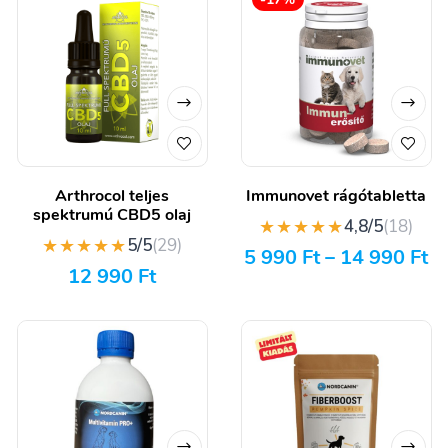
Arthrocol teljes
Immunovet rágótabletta
spektrumú CBD5 olaj
★★★★★
4,8/5
(18)
★★★★★
5/5
(29)
5 990
Ft
–
14 990
Ft
12 990
Ft