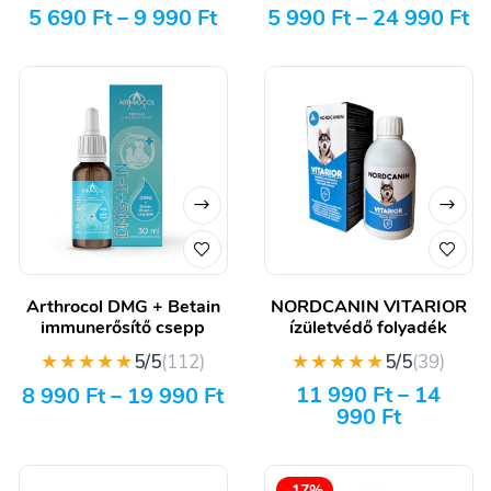
5 690
Ft
–
9 990
Ft
5 990
Ft
–
24 990
Ft
Arthrocol DMG + Betain
NORDCANIN VITARIOR
immunerősítő csepp
ízületvédő folyadék
★★★★★
★★★★★
5/5
(112)
5/5
(39)
11 990
Ft
–
14
8 990
Ft
–
19 990
Ft
990
Ft
-17%