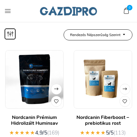
0
Rendezés Népszerűség Szerint
Nordcanin Prémium
Nordcanin Fiberboost –
Hidrolizált Huminsav
prebiotikus rost
★★★★★
★★★★★
4,9/5
(169)
5/5
(113)