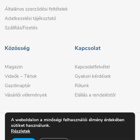
Általános szerződési feltételek
Adatkezelési tájékoztató
Szállítás/Fizetés
Közösség
Kapcsolat
Magazin
Kapcsolatfelvétel
Videók – Tiktok
Gyakori kérdések
Gazdinaptár
Rólunk
Vásárlói vélemények
Elállás a rendeléstől
A weboldalon a minőségi felhasználói élmény érdekében
sütiket használunk.
© 2026 GAZDIPRO
Részletek