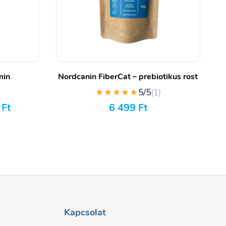
min
Nordcanin FiberCat – prebiotikus rost
★★★★★
)
5/5
(1)
0
Ft
6 499
Ft
Kapcsolat