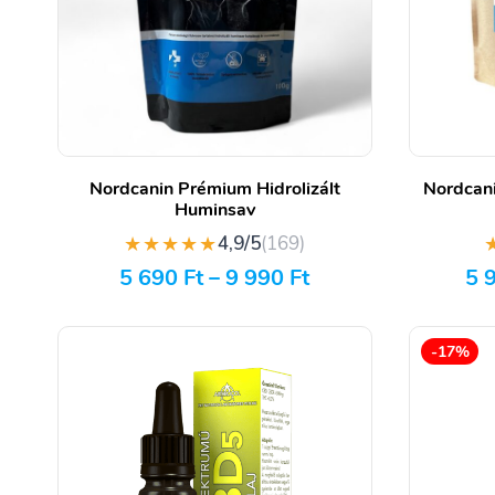
Nordcanin Prémium Hidrolizált
Nordcani
Huminsav
★★★★★
4,9/5
(169)
5 690
Ft
–
9 990
Ft
5 
-17%