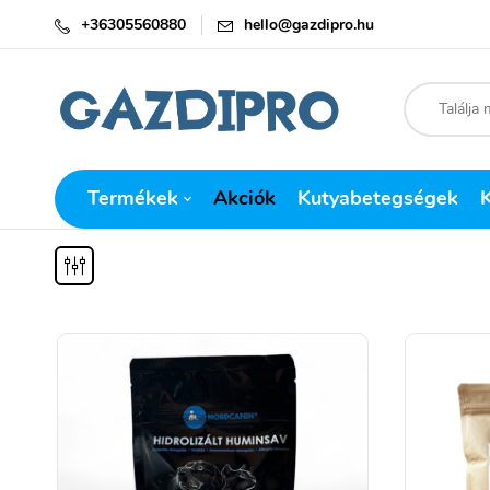
+36305560880
hello@gazdipro.hu
Termékek
Akciók
Kutyabetegségek