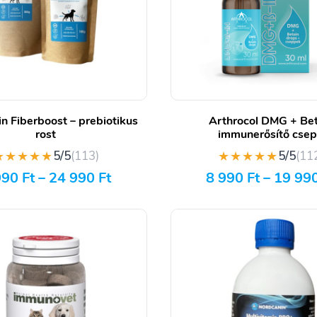
n Fiberboost – prebiotikus
Arthrocol DMG + Bet
rost
immunerősítő cse
★★★★★
★★★★★
5/5
(113)
5/5
(11
990
Ft
–
24 990
Ft
8 990
Ft
–
19 99