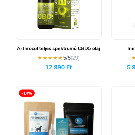
Arthrocol teljes spektrumú CBD5 olaj
Imm
★★★★★
5/5
(29)
12 990
Ft
5 
-14%