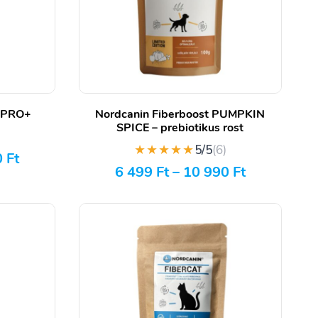
n PRO+
Nordcanin Fiberboost PUMPKIN
SPICE – prebiotikus rost
)
★★★★★
5/5
(6)
0
Ft
6 499
Ft
–
10 990
Ft