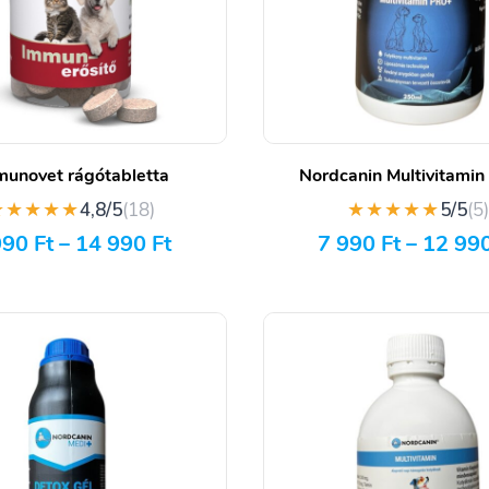
unovet rágótabletta
Nordcanin Multivitami
★★★★★
★★★★★
4,8/5
(18)
5/5
(5
990
Ft
–
14 990
Ft
7 990
Ft
–
12 99