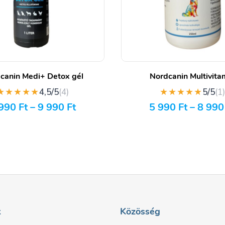
canin Medi+ Detox gél
Nordcanin Multivita
★★★★★
★★★★★
4,5/5
(4)
5/5
(1
 990
Ft
–
9 990
Ft
5 990
Ft
–
8 99
k
Közösség