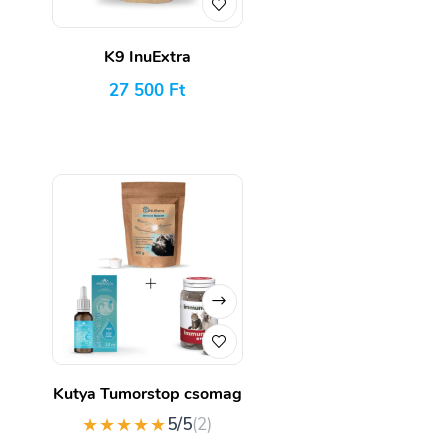
K9 InuExtra
27 500
Ft
Kutya Tumorstop csomag
★★★★★
5/5
(2)