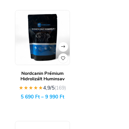
Nordcanin Prémium
Hidrolizált Huminsav
★★★★★
4,9/5
(169)
5 690
Ft
–
9 990
Ft