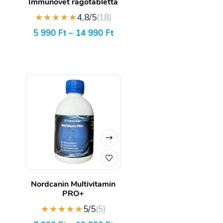
Immunovet rágótabletta
★★★★★
4,8/5
(18)
5 990
Ft
–
14 990
Ft
Nordcanin Multivitamin
PRO+
★★★★★
5/5
(5)