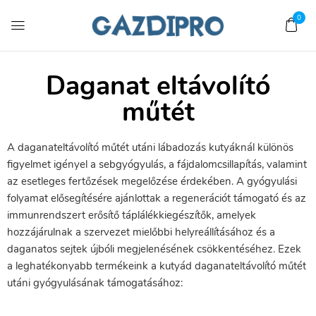
0
Daganat eltávolító
műtét
A daganateltávolító műtét utáni lábadozás kutyáknál különös
figyelmet igényel a sebgyógyulás, a fájdalomcsillapítás, valamint
az esetleges fertőzések megelőzése érdekében. A gyógyulási
folyamat elősegítésére ajánlottak a regenerációt támogató és az
immunrendszert erősítő táplálékkiegészítők, amelyek
hozzájárulnak a szervezet mielőbbi helyreállításához és a
daganatos sejtek újbóli megjelenésének csökkentéséhez. Ezek
a leghatékonyabb termékeink a kutyád daganateltávolító műtét
utáni gyógyulásának támogatásához: