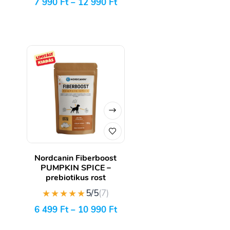
7 990
Ft
–
12 990
Ft
Nordcanin Fiberboost
PUMPKIN SPICE –
prebiotikus rost
★★★★★
5/5
(7)
6 499
Ft
–
10 990
Ft