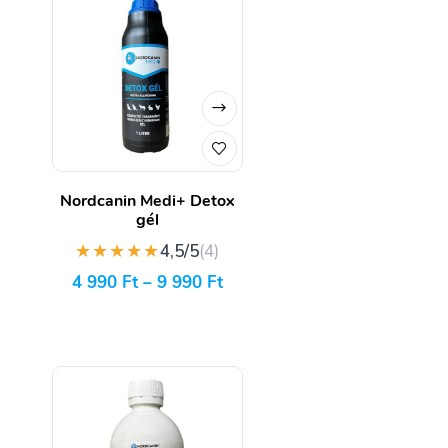
Nordcanin Medi+ Detox
gél
★★★★★
4,5/5
(4)
4 990
Ft
–
9 990
Ft