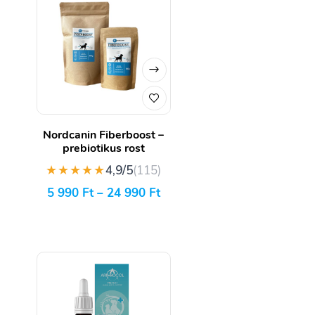
Nordcanin Fiberboost –
prebiotikus rost
★★★★★
4,9/5
(115)
5 990
Ft
–
24 990
Ft