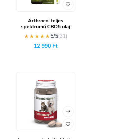
Arthrocol teljes
spektrumú CBD5 olaj
★★★★★
5/5
(31)
12 990
Ft