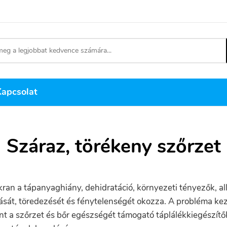
Kapcsolat
Száraz, törékeny szőrzet
kran a tápanyaghiány, dehidratáció, környezeti tényezők, a
sát, töredezését és fénytelenségét okozza. A probléma kez
amint a szőrzet és bőr egészségét támogató táplálékkiegészí