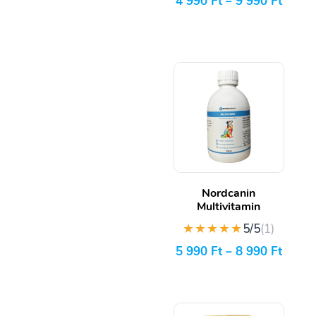
4 990
Ft
–
9 990
Ft
Nordcanin
Multivitamin
★★★★★
5/5
(1)
5 990
Ft
–
8 990
Ft