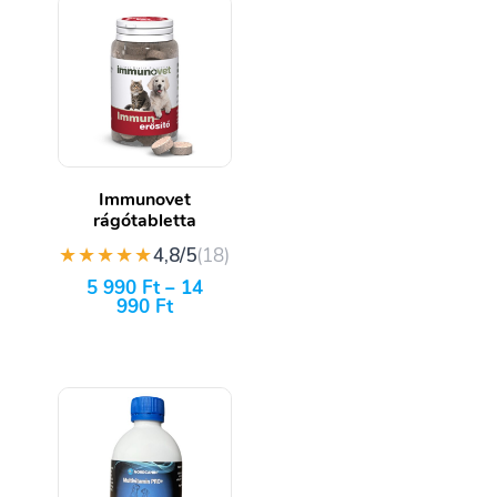
Immunovet
rágótabletta
★★★★★
4,8/5
(18)
5 990
Ft
–
14
990
Ft