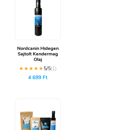
Nordcanin Hidegen
Sajtolt Kendermag
Olaj
★★★★★
5/5
(1)
4 699
Ft