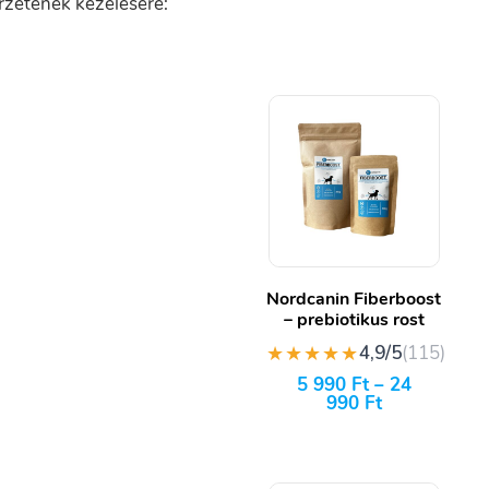
rzetének kezelésére:
Nordcanin Fiberboost
– prebiotikus rost
★★★★★
4,9/5
(115)
5 990
Ft
–
24
990
Ft