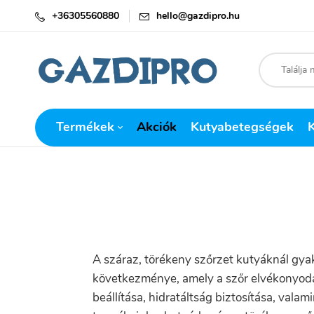
+36305560880
hello@gazdipro.hu
Termékek
Akciók
Kutyabetegségek
A száraz, törékeny szőrzet kutyáknál gya
következménye, amely a szőr elvékonyodá
beállítása, hidratáltság biztosítása, val