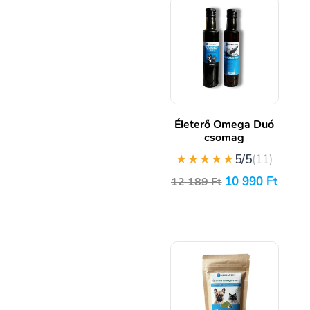
Életerő Omega Duó
csomag
★★★★★
5/5
(11)
10 990
Ft
12 189
Ft