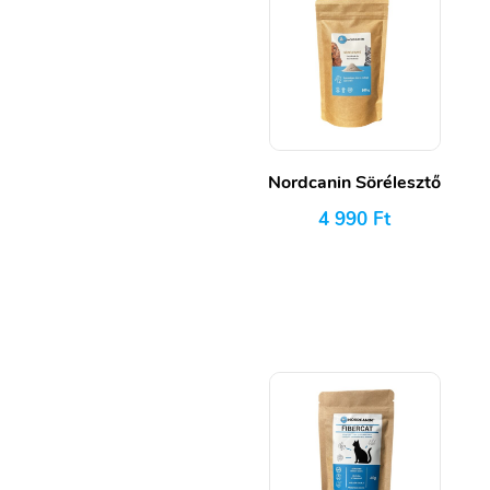
Nordcanin Sörélesztő
4 990
Ft