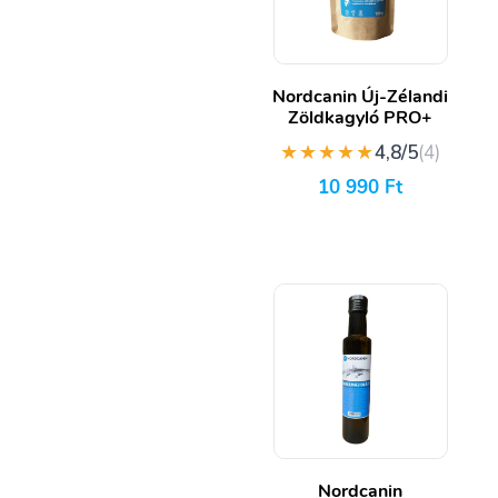
Nordcanin Új-Zélandi
Zöldkagyló PRO+
★★★★★
4,8/5
(4)
10 990
Ft
Nordcanin