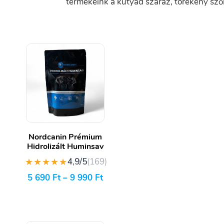
termékeink a kutyád száraz, törékeny sző
Nordcanin Prémium
Hidrolizált Huminsav
★★★★★
4,9/5
(169)
5 690
Ft
–
9 990
Ft