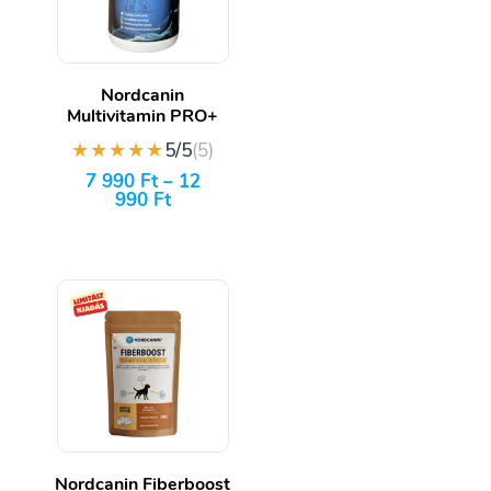
Nordcanin
Multivitamin PRO+
★★★★★
5/5
(5)
7 990
Ft
–
12
990
Ft
Nordcanin Fiberboost