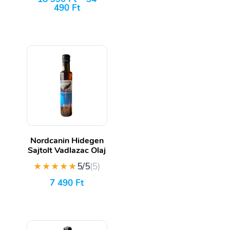
490
Ft
Nordcanin Hidegen
Sajtolt Vadlazac Olaj
★★★★★
5/5
(5)
7 490
Ft