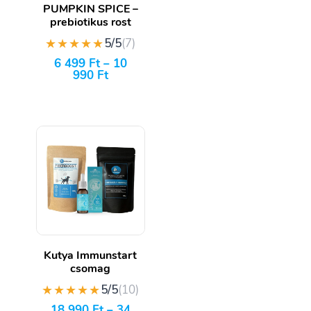
PUMPKIN SPICE –
prebiotikus rost
★★★★★
5/5
(7)
6 499
Ft
–
10
990
Ft
Kutya Immunstart
csomag
★★★★★
5/5
(10)
18 990
Ft
–
34