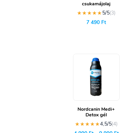
csukamájolaj
★★★★★
5/5
(3)
7 490
Ft
Nordcanin Medi+
Detox gél
★★★★★
4,5/5
(4)