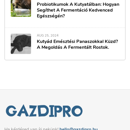
Probiotikumok A Kutyatálban: Hogyan
Segíthet A Fermentáció Kedvenced
Egészségén?
AUG 25, 2024
Kutyád Emésztési Panaszokkal Küzd?
A Megoldás A Fermentált Rostok.
Ha kérdésed van írj nekünk!
hello@gazdipro.hu