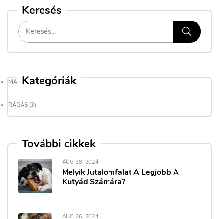
Keresés
Kategóriák
MAGAZIN
(9)
RÁGÁS
(3)
További cikkek
AUG 28, 2024
Melyik Jutalomfalat A Legjobb A
Kutyád Számára?
AUG 26, 2024