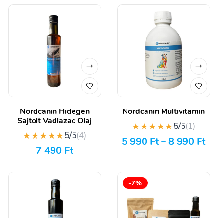
Nordcanin Hidegen
Nordcanin Multivitamin
Sajtolt Vadlazac Olaj
★★★★★
5/5
(1)
★★★★★
5/5
(4)
5 990
Ft
–
8 990
Ft
7 490
Ft
-7%