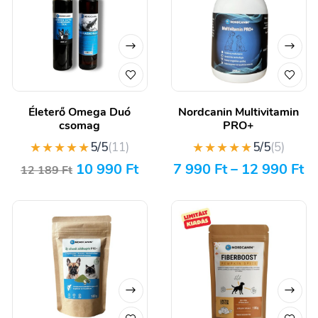
Életerő Omega Duó
Nordcanin Multivitamin
csomag
PRO+
★★★★★
★★★★★
5/5
(11)
5/5
(5)
10 990
Ft
7 990
Ft
–
12 990
Ft
12 189
Ft