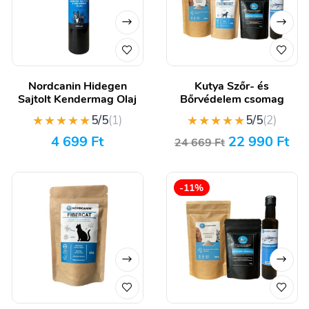
Nordcanin Hidegen
Kutya Szőr- és
Sajtolt Kendermag Olaj
Bőrvédelem csomag
★★★★★
★★★★★
5/5
(1)
5/5
(2)
4 699
Ft
22 990
Ft
24 669
Ft
-11%