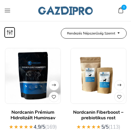
0
Rendezés Népszerűség Szerint
Nordcanin Prémium
Nordcanin Fiberboost –
Hidrolizált Huminsav
prebiotikus rost
★★★★★
★★★★★
4,9/5
(169)
5/5
(113)