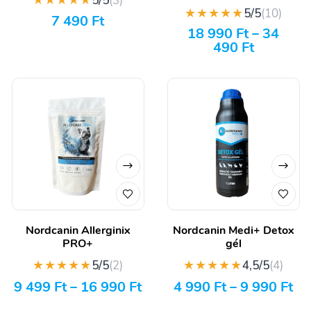
★★★★★
5/5
(3)
★★★★★
5/5
(10)
7 490
Ft
18 990
Ft
–
34
490
Ft
Nordcanin Allerginix
Nordcanin Medi+ Detox
PRO+
gél
★★★★★
★★★★★
5/5
(2)
4,5/5
(4)
9 499
Ft
–
16 990
Ft
4 990
Ft
–
9 990
Ft