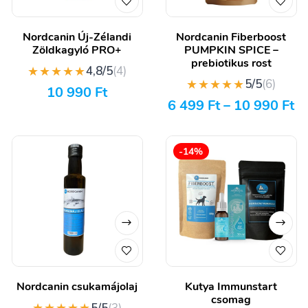
Nordcanin Új-Zélandi
Nordcanin Fiberboost
Zöldkagyló PRO+
PUMPKIN SPICE –
prebiotikus rost
★★★★★
4,8/5
(4)
★★★★★
5/5
(6)
10 990
Ft
6 499
Ft
–
10 990
Ft
-14%
Nordcanin csukamájolaj
Kutya Immunstart
csomag