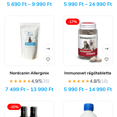
5 690
Ft
–
9 990
Ft
5 990
Ft
–
24 990
Ft
-17%
Nordcanin Allerginix
Immunovet rágótabletta
★★★★★
★★★★★
4,9/5
(35)
4,8/5
(18)
7 499
Ft
–
13 990
Ft
5 990
Ft
–
14 990
Ft
-10%