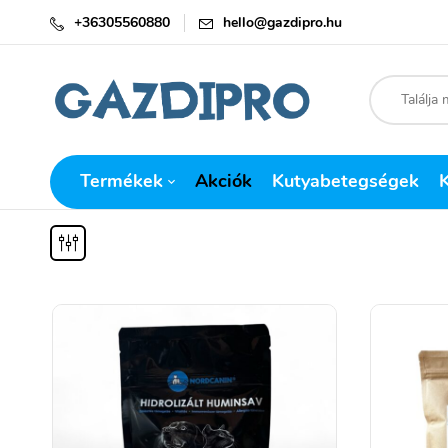
+36305560880
hello@gazdipro.hu
Termékek
Akciók
Kutyabetegségek