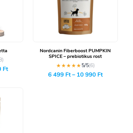
etta
Nordcanin Fiberboost PUMPKIN
SPICE – prebiotikus rost
8)
★★★★★
5/5
(6)
0
Ft
6 499
Ft
–
10 990
Ft