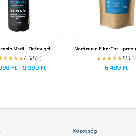
canin Medi+ Detox gél
Nordcanin FiberCat – prebio
★★★★★
★★★★★
4,5/5
(4)
5/5
(1
 990
Ft
–
9 990
Ft
6 499
Ft
k
Közösség