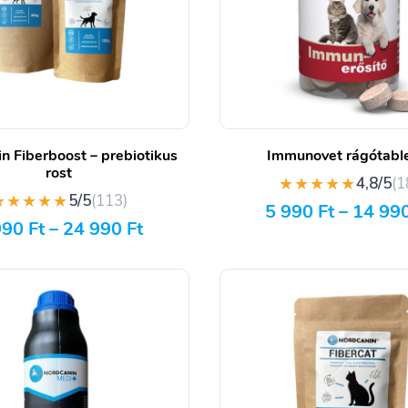
n Fiberboost – prebiotikus
Immunovet rágótabl
rost
★★★★★
4,8/5
(1
★★★★★
5/5
(113)
5 990
Ft
–
14 99
990
Ft
–
24 990
Ft