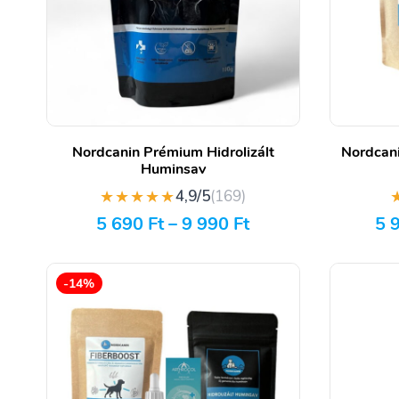
Nordcanin Prémium Hidrolizált
Nordcani
Huminsav
★★★★★
4,9/5
(169)
5 690
Ft
–
9 990
Ft
5 
-14%