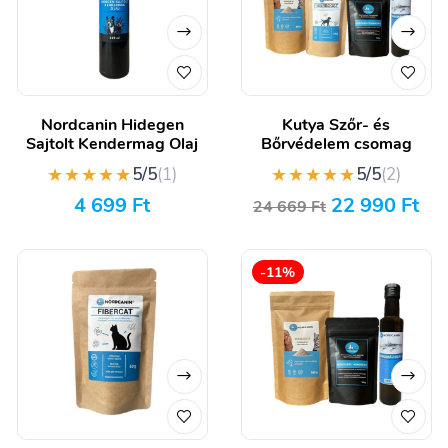
Nordcanin Hidegen
Kutya Szőr- és
Sajtolt Kendermag Olaj
Bőrvédelem csomag
★★★★★
★★★★★
5/5
(1)
5/5
(2)
4 699
Ft
22 990
Ft
24 669
Ft
-11%