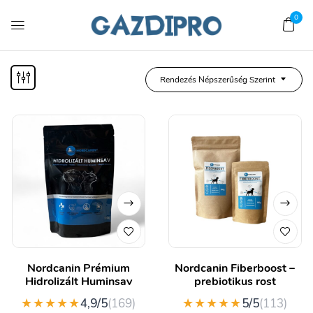
0
Rendezés Népszerűség Szerint
Nordcanin Prémium
Nordcanin Fiberboost –
Hidrolizált Huminsav
prebiotikus rost
★★★★★
★★★★★
4,9/5
(169)
5/5
(113)