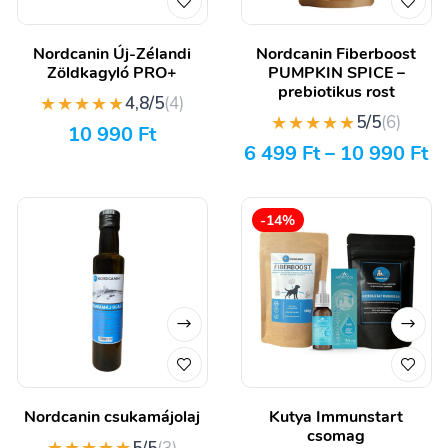
Nordcanin Új-Zélandi
Nordcanin Fiberboost
Zöldkagyló PRO+
PUMPKIN SPICE –
prebiotikus rost
★★★★★
4,8/5
(4)
★★★★★
5/5
(6)
10 990
Ft
6 499
Ft
–
10 990
Ft
-14%
Nordcanin csukamájolaj
Kutya Immunstart
csomag