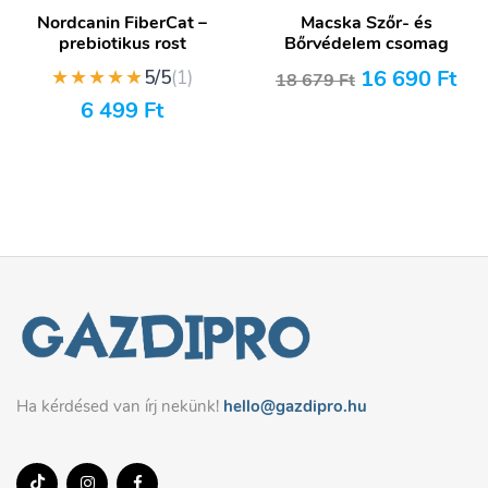
Nordcanin FiberCat –
Macska Szőr- és
prebiotikus rost
Bőrvédelem csomag
★★★★★
16 690
Ft
5/5
(1)
18 679
Ft
6 499
Ft
Ha kérdésed van írj nekünk!
hello@gazdipro.hu