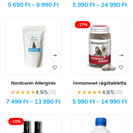
5 690
Ft
–
9 990
Ft
5 990
Ft
–
24 990
Ft
-17%
Nordcanin Allerginix
Immunovet rágótabletta
★★★★★
★★★★★
4,9/5
(35)
4,8/5
(18)
7 499
Ft
–
13 990
Ft
5 990
Ft
–
14 990
Ft
-10%