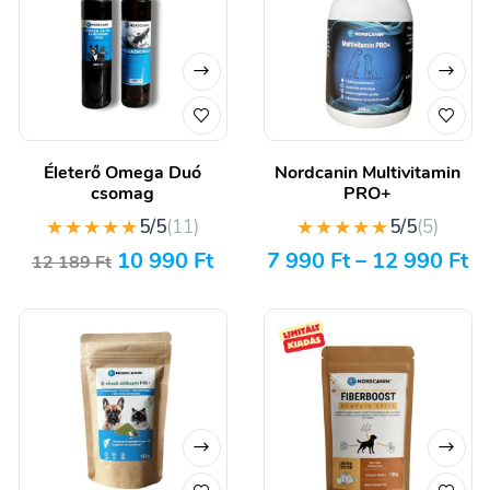
Életerő Omega Duó
Nordcanin Multivitamin
csomag
PRO+
★★★★★
★★★★★
5/5
(11)
5/5
(5)
10 990
Ft
7 990
Ft
–
12 990
Ft
12 189
Ft