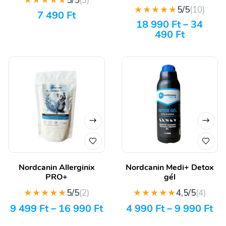
★★★★★
5/5
(3)
★★★★★
5/5
(10)
7 490
Ft
18 990
Ft
–
34
490
Ft
Nordcanin Allerginix
Nordcanin Medi+ Detox
PRO+
gél
★★★★★
★★★★★
5/5
(2)
4,5/5
(4)
9 499
Ft
–
16 990
Ft
4 990
Ft
–
9 990
Ft