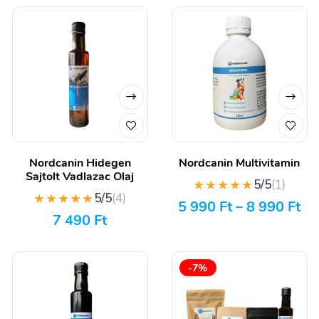
Nordcanin Hidegen
Nordcanin Multivitamin
Sajtolt Vadlazac Olaj
★★★★★
5/5
(1)
★★★★★
5/5
(4)
5 990
Ft
–
8 990
Ft
7 490
Ft
-7%