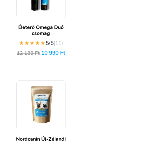
Életerő Omega Duó
csomag
★★★★★
5/5
(11)
10 990
Ft
12 189
Ft
Nordcanin Új-Zélandi