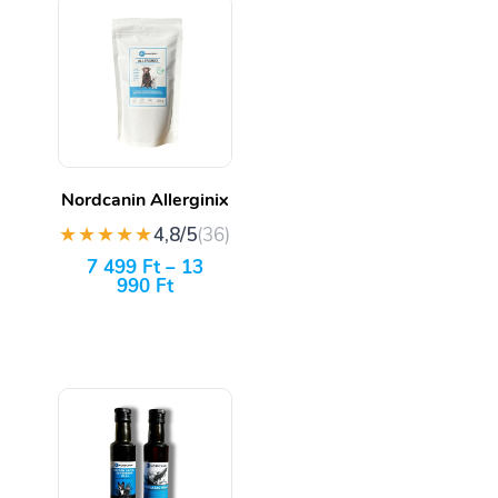
Nordcanin Allerginix
★★★★★
4,8/5
(36)
7 499
Ft
–
13
990
Ft