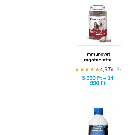
Immunovet
rágótabletta
★★★★★
4,8/5
(18)
5 990
Ft
–
14
990
Ft