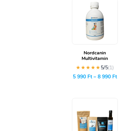
Nordcanin
Multivitamin
★★★★★
5/5
(1)
5 990
Ft
–
8 990
Ft