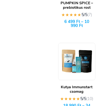
PUMPKIN SPICE –
prebiotikus rost
★★★★★
5/5
(7)
6 499
Ft
–
10
990
Ft
Kutya Immunstart
csomag
★★★★★
5/5
(10)
18 990
Ft
–
34