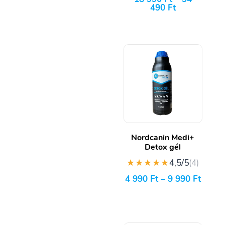
490
Ft
Nordcanin Medi+
Detox gél
★★★★★
4,5/5
(4)
4 990
Ft
–
9 990
Ft