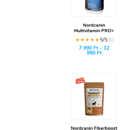
Nordcanin
Multivitamin PRO+
★★★★★
5/5
(5)
7 990
Ft
–
12
990
Ft
Nordcanin Fiberboost