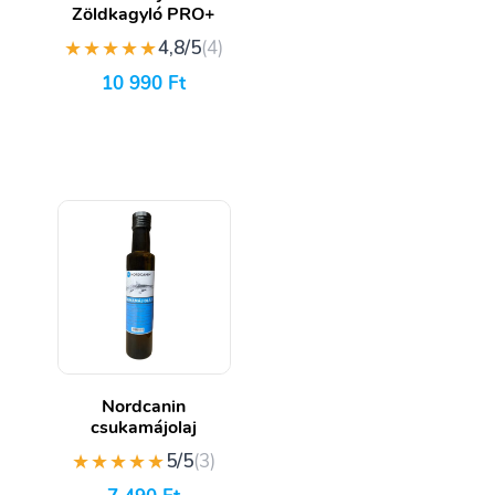
Zöldkagyló PRO+
★★★★★
4,8/5
(4)
10 990
Ft
Nordcanin
csukamájolaj
★★★★★
5/5
(3)