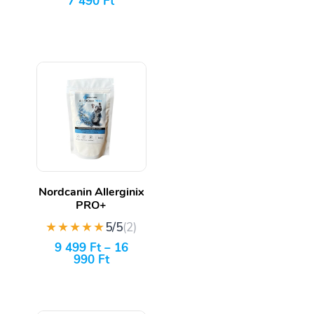
7 490
Ft
Nordcanin Allerginix
PRO+
★★★★★
5/5
(2)
9 499
Ft
–
16
990
Ft