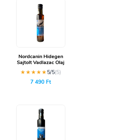
Nordcanin Hidegen
Sajtolt Vadlazac Olaj
★★★★★
5/5
(5)
7 490
Ft