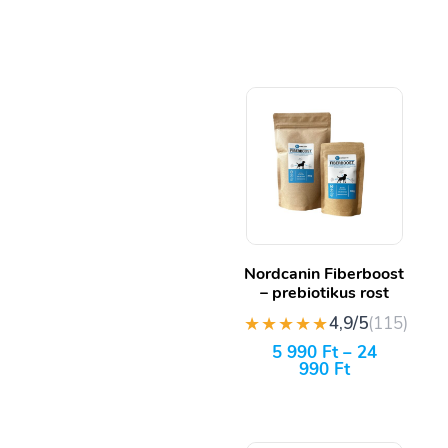
Nordcanin Fiberboost
– prebiotikus rost
★★★★★
4,9/5
(115)
5 990
Ft
–
24
990
Ft