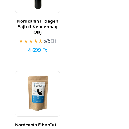
Nordcanin Hidegen
Sajtolt Kendermag
Olaj
★★★★★
5/5
(1)
4 699
Ft
Nordcanin FiberCat –