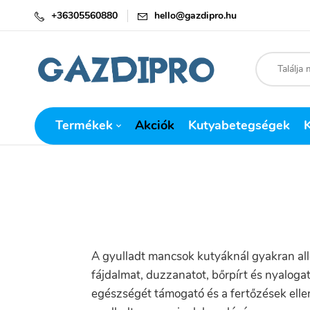
+36305560880
hello@gazdipro.hu
Termékek
Akciók
Kutyabetegségek
A gyulladt mancsok kutyáknál gyakran all
fájdalmat, duzzanatot, bőrpírt és nyaloga
egészségét támogató és a fertőzések elle