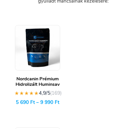
gyulladt mancsainak kezelésére:
Nordcanin Prémium
Hidrolizált Huminsav
★★★★★
4,9/5
(169)
5 690
Ft
–
9 990
Ft