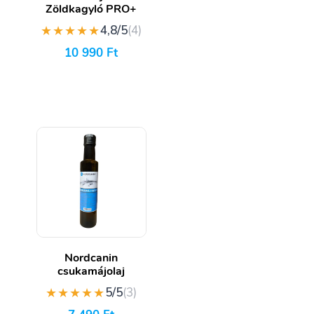
Zöldkagyló PRO+
★★★★★
4,8/5
(4)
10 990
Ft
Nordcanin
csukamájolaj
★★★★★
5/5
(3)