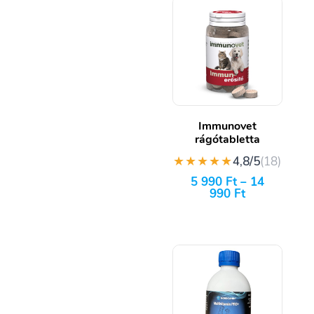
Immunovet
rágótabletta
★★★★★
4,8/5
(18)
5 990
Ft
–
14
990
Ft