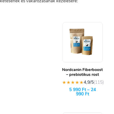
ketésének és vakarózásának kezelésére:
Nordcanin Fiberboost
– prebiotikus rost
★★★★★
4,9/5
(115)
5 990
Ft
–
24
990
Ft