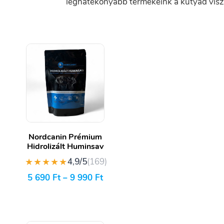
leghatékonyabb termékeink a kutyád visz
Nordcanin Prémium
Hidrolizált Huminsav
★★★★★
4,9/5
(169)
5 690
Ft
–
9 990
Ft