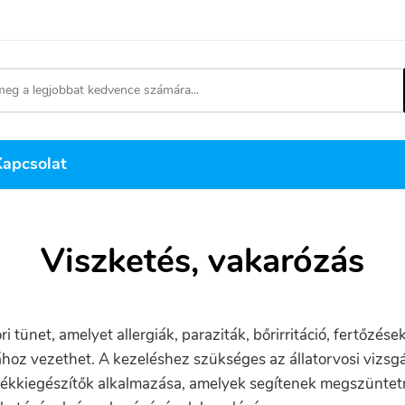
Kapcsolat
Viszketés, vakarózás
 tünet, amelyet allergiák, paraziták, bőrirritáció, fertőzés
hoz vezethet. A kezeléshez szükséges az állatorvosi vizsgál
álékkiegészítők alkalmazása, amelyek segítenek megszüntetn