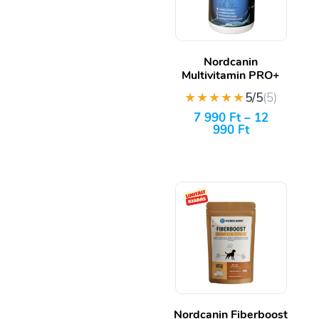
Nordcanin
Multivitamin PRO+
★★★★★
5/5
(5)
7 990
Ft
–
12
990
Ft
Nordcanin Fiberboost