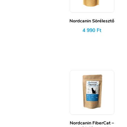
Nordcanin Sörélesztő
4 990
Ft
Nordcanin FiberCat –