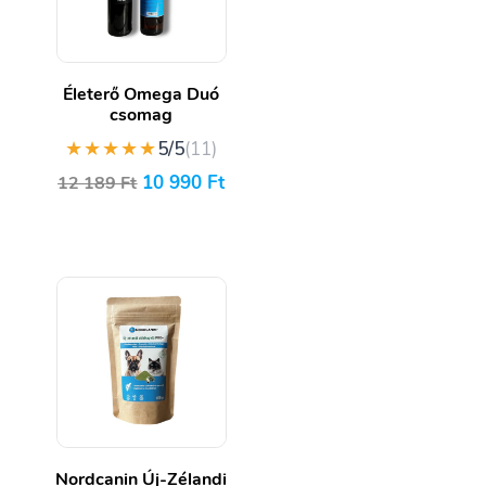
Életerő Omega Duó
csomag
★★★★★
5/5
(11)
10 990
Ft
12 189
Ft
Nordcanin Új-Zélandi