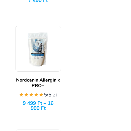
7 490
Ft
Nordcanin Allerginix
PRO+
★★★★★
5/5
(2)
9 499
Ft
–
16
990
Ft