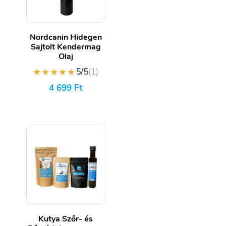
Nordcanin Hidegen
Sajtolt Kendermag
Olaj
★★★★★
5/5
(1)
4 699
Ft
Kutya Szőr- és