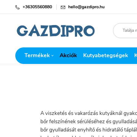
+36305560880
hello@gazdipro.hu
Termékek
Akciók
Kutyabetegségek
A viszketés és vakarózás kutyáknál gyakori
bőr felszínének sérüléséhez és gyulladásá
bőr gyulladását enyhítő és hidratáló tápl