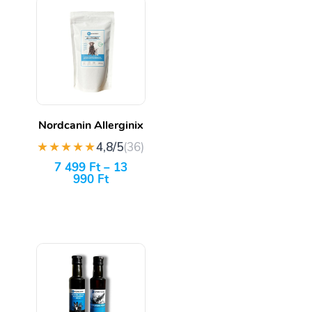
Nordcanin Allerginix
★★★★★
4,8/5
(36)
7 499
Ft
–
13
990
Ft