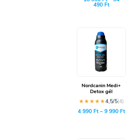
490
Ft
Nordcanin Medi+
Detox gél
★★★★★
4,5/5
(4)
4 990
Ft
–
9 990
Ft