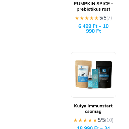
PUMPKIN SPICE –
prebiotikus rost
★★★★★
5/5
(7)
6 499
Ft
–
10
990
Ft
Kutya Immunstart
csomag
★★★★★
5/5
(10)
18 990
Ft
–
34