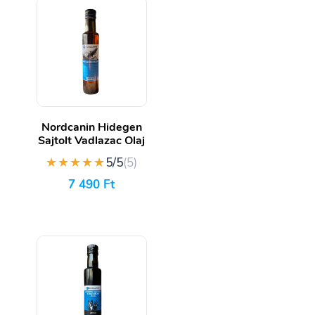
Nordcanin Hidegen
Sajtolt Vadlazac Olaj
★★★★★
5/5
(5)
7 490
Ft