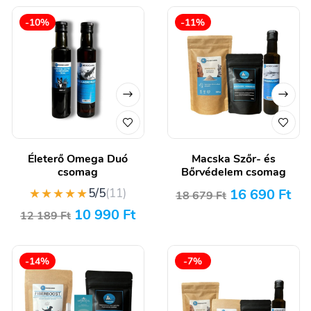
-10%
-11%
Életerő Omega Duó
Macska Szőr- és
csomag
Bőrvédelem csomag
★★★★★
16 690
Ft
5/5
(11)
18 679
Ft
10 990
Ft
12 189
Ft
-14%
-7%