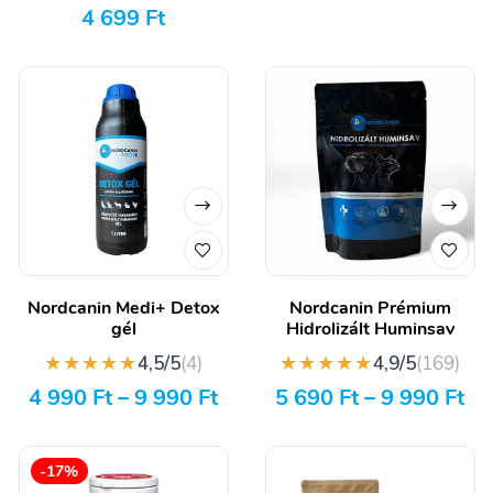
4 699
Ft
Nordcanin Medi+ Detox
Nordcanin Prémium
gél
Hidrolizált Huminsav
★★★★★
★★★★★
4,5/5
(4)
4,9/5
(169)
4 990
Ft
–
9 990
Ft
5 690
Ft
–
9 990
Ft
-17%