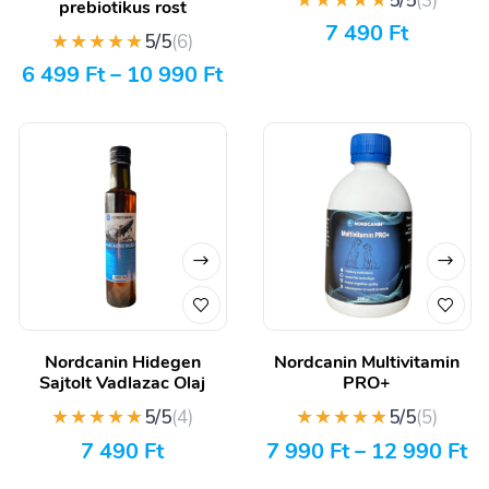
★★★★★
5/5
(3)
prebiotikus rost
7 490
Ft
★★★★★
5/5
(6)
6 499
Ft
–
10 990
Ft
Nordcanin Hidegen
Nordcanin Multivitamin
Sajtolt Vadlazac Olaj
PRO+
★★★★★
★★★★★
5/5
(4)
5/5
(5)
7 490
Ft
7 990
Ft
–
12 990
Ft