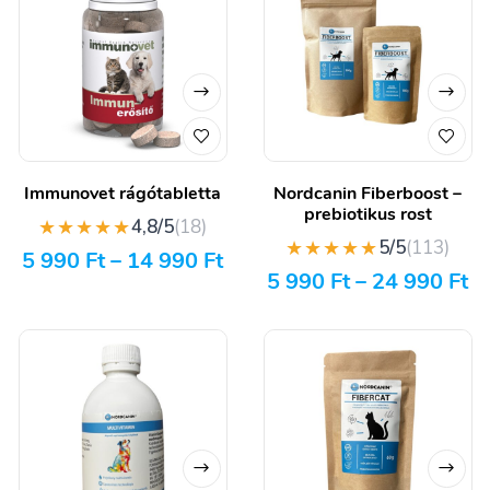
Immunovet rágótabletta
Nordcanin Fiberboost –
prebiotikus rost
★★★★★
4,8/5
(18)
★★★★★
5/5
(113)
5 990
Ft
–
14 990
Ft
5 990
Ft
–
24 990
Ft