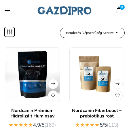
0
Rendezés Népszerűség Szerint
Nordcanin Prémium
Nordcanin Fiberboost –
Hidrolizált Huminsav
prebiotikus rost
★★★★★
★★★★★
4,9/5
(169)
5/5
(113)