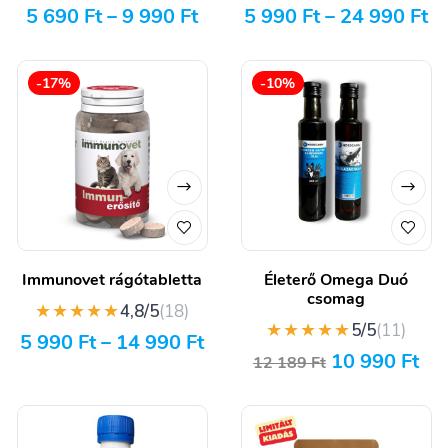
5 690
Ft
–
9 990
Ft
5 990
Ft
–
24 990
Ft
-17%
-10%
Immunovet rágótabletta
Életerő Omega Duó
csomag
★★★★★
4,8/5
(18)
★★★★★
5/5
(11)
5 990
Ft
–
14 990
Ft
10 990
Ft
12 189
Ft