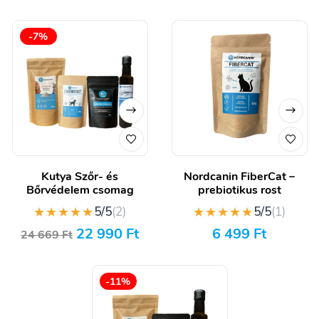
-7%
Kutya Szőr- és
Nordcanin FiberCat –
Bőrvédelem csomag
prebiotikus rost
★★★★★
★★★★★
5/5
(2)
5/5
(1)
22 990
Ft
6 499
Ft
24 669
Ft
-11%