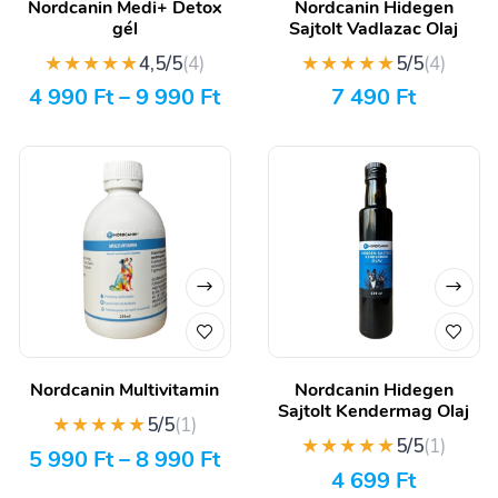
Nordcanin Medi+ Detox
Nordcanin Hidegen
gél
Sajtolt Vadlazac Olaj
★★★★★
★★★★★
4,5/5
(4)
5/5
(4)
4 990
Ft
–
9 990
Ft
7 490
Ft
Nordcanin Multivitamin
Nordcanin Hidegen
Sajtolt Kendermag Olaj
★★★★★
5/5
(1)
★★★★★
5/5
(1)
5 990
Ft
–
8 990
Ft
4 699
Ft