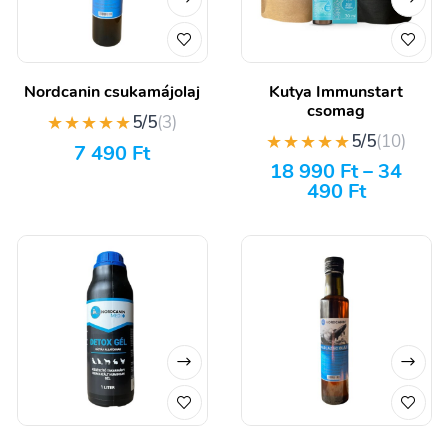
Nordcanin csukamájolaj
Kutya Immunstart
csomag
★★★★★
5/5
(3)
★★★★★
5/5
(10)
7 490
Ft
18 990
Ft
–
34
490
Ft