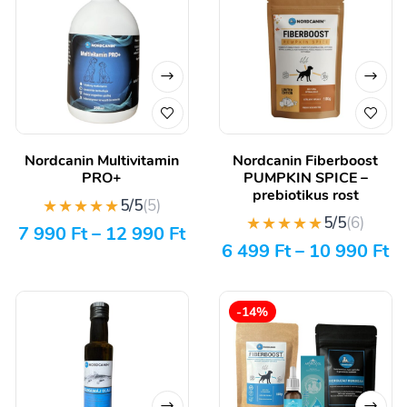
Nordcanin Multivitamin
Nordcanin Fiberboost
PRO+
PUMPKIN SPICE –
prebiotikus rost
★★★★★
5/5
(5)
★★★★★
5/5
(6)
7 990
Ft
–
12 990
Ft
6 499
Ft
–
10 990
Ft
-14%