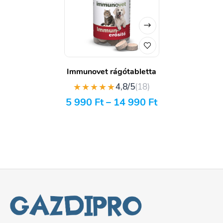
Immunovet rágótabletta
★★★★★
4,8/5
(18)
5 990
Ft
–
14 990
Ft