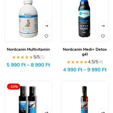
Nordcanin Multivitamin
Nordcanin Medi+ Detox
gél
★★★★★
5/5
(1)
★★★★★
4,5/5
(4)
5 990
Ft
–
8 990
Ft
4 990
Ft
–
9 990
Ft
-10%