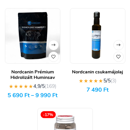
Nordcanin Prémium
Nordcanin csukamájolaj
Hidrolizált Huminsav
★★★★★
5/5
(3)
★★★★★
4,9/5
(169)
7 490
Ft
5 690
Ft
–
9 990
Ft
-17%