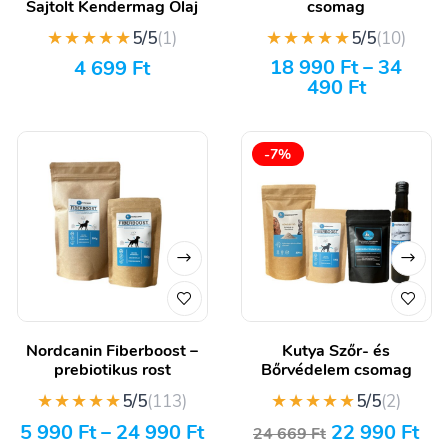
Sajtolt Kendermag Olaj
csomag
★★★★★
★★★★★
5/5
(1)
5/5
(10)
18 990
Ft
–
34
4 699
Ft
490
Ft
-7%
Nordcanin Fiberboost –
Kutya Szőr- és
prebiotikus rost
Bőrvédelem csomag
★★★★★
★★★★★
5/5
(113)
5/5
(2)
5 990
Ft
–
24 990
Ft
22 990
Ft
24 669
Ft