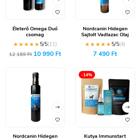
Életerő Omega Duó
Nordcanin Hidegen
csomag
Sajtolt Vadlazac Olaj
★★★★★
★★★★★
5/5
(11)
5/5
(4)
10 990
Ft
7 490
Ft
12 189
Ft
-14%
Nordcanin Hidegen
Kutya Immunstart