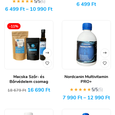
★★★★★
5/5
(6)
6 499
Ft
6 499
Ft
–
10 990
Ft
-11%
Macska Szőr- és
Nordcanin Multivitamin
Bőrvédelem csomag
PRO+
16 690
Ft
★★★★★
5/5
(5)
18 679
Ft
7 990
Ft
–
12 990
Ft