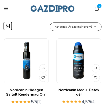
0
Rendezés: Ár Szerint Növekvő
Nordcanin Hidegen
Nordcanin Medi+ Detox
Sajtolt Kendermag Olaj
gél
★★★★★
★★★★★
5/5
(1)
4,5/5
(4)