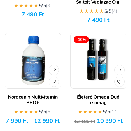
Sajtolt Vadlazac Olaj
★★★★★
5/5
(3)
★★★★★
5/5
(4)
7 490
Ft
7 490
Ft
-10%
Nordcanin Multivitamin
Életerő Omega Duó
PRO+
csomag
★★★★★
★★★★★
5/5
(5)
5/5
(11)
7 990
Ft
–
12 990
Ft
10 990
Ft
12 189
Ft