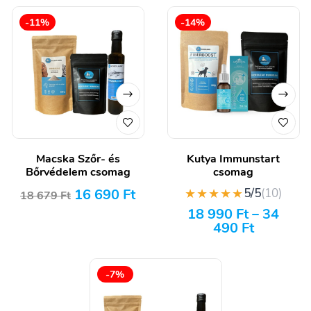
-11%
-14%
Macska Szőr- és
Kutya Immunstart
Bőrvédelem csomag
csomag
16 690
Ft
★★★★★
5/5
(10)
18 679
Ft
18 990
Ft
–
34
490
Ft
-7%