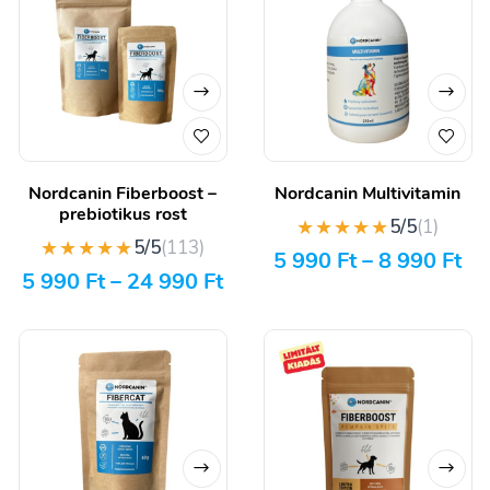
Nordcanin Fiberboost –
Nordcanin Multivitamin
prebiotikus rost
★★★★★
5/5
(1)
★★★★★
5/5
(113)
5 990
Ft
–
8 990
Ft
5 990
Ft
–
24 990
Ft