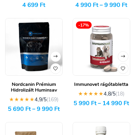
4 699
Ft
4 990
Ft
–
9 990
Ft
-17%
Nordcanin Prémium
Immunovet rágótabletta
Hidrolizált Huminsav
★★★★★
4,8/5
(18)
★★★★★
4,9/5
(169)
5 990
Ft
–
14 990
Ft
5 690
Ft
–
9 990
Ft